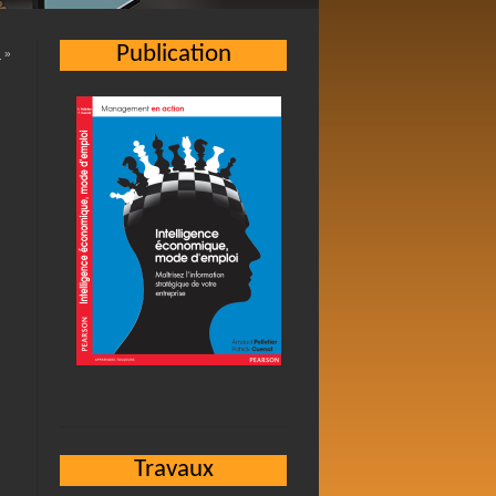
Publication
…
»
Travaux