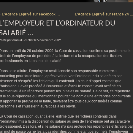
m
L'Agence Leprivé sur Facebook …
L'Agence Leprivé sur France 24 
«
L'EMPLOYEUR ET L’ORDINATEUR DU
SALARIÉ …
Posté par Arnaud Pelletier le 5 novembre 2009
Dans un arrêt du 29 octobre 2009, la Cour de cassation confirme sa position sur le
droit de l’employeur de procéder à la lecture et à la récupération des fichiers
professionnels en l’absence du salarié.
Dans cette affaire, l’employeur avait licencié son responsable commercial
marketing pour faute lourde, après avoir ouvert l’ordinateur du salarié en son
absence et récupéré les fichiers qu’il contenait. La cour d’appel estimait que
l’huissier qui avait procédé à l’ouverture et établi le constat, avait accédé en
premier lieu à un répertoire portant les initiales du salarié. De ce fait, ce répertoire
et le sous-répertoire qui mentionnait pourtant le nom d’une entreprise concurrente
et apportait la preuve de la faute, devaient être tous deux considérés comme
personnels et l’huissier n’aurait pas à les ouvrir.
La Cour de cassation, quant à elle, estime que les fichiers contenus dans
l’ordinateur mis à la disposition du salarié au sein de l’entreprise ont un caractère
professionnel. Dès lors, et si le salarié n’a pas protégé les répertoires et fichiers par
un mot de passe ou ne les a pas identifiés comme étant personnels, l’employeur