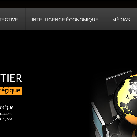
TECTIVE
INTELLIGENCE ÉCONOMIQUE
MÉDIAS
TIER
atégique
nomique
omique,
TIC, SSI …