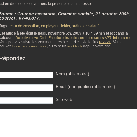
est en droit de les ouvrir hors la présence de l’intéressé.
Source : Cour de cassation, Chambre sociale, 21 octobre 2009,
pourvoi : 07-43.877.
Tags :
cour de cassation
,
employeur
,
fichier
,
ordinater
,
salarié
Cet article à été écrit le jeudi, novembre 5th, 2009 à 10 h 09 min et est dans la
catégorie
,
,
,
,
.
Détective privé
Droit
Enquête et investigation
Informations APR
Infos du net
Vous pouvez suivre les commentaires à cet article via le flux
. Vous
RSS 2.0
pouvez
, ou faire un
depuis votre site.
laisser un commentaire
trackback
Répondez
Nom (obligatoire)
Email (non publié) (obligatoire)
Site web