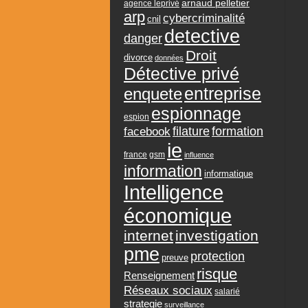
arnaud pelletier
agence leprivé
arp
cybercriminalité
cnil
detective
danger
Droit
divorce
données
Détective privé
entreprise
enquete
espionnage
espion
formation
facebook
filature
ie
france
gsm
influence
information
informatique
Intelligence
économique
internet
investigation
pme
protection
preuve
risque
Renseignement
Réseaux sociaux
salarié
strategie
surveillance