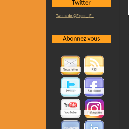
Twitter
Tweets de @Expert_IE_
Abonnez vous