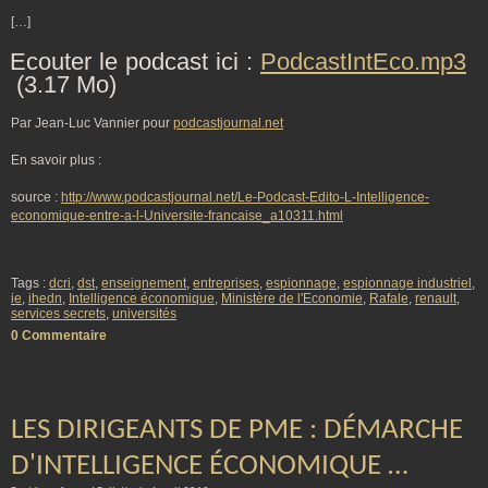
[…]
Ecouter le podcast ici :
PodcastIntEco.mp3
(3.17 Mo)
Par Jean-Luc Vannier pour
podcastjournal.net
En savoir plus :
source :
http://www.podcastjournal.net/Le-Podcast-Edito-L-Intelligence-
economique-entre-a-l-Universite-francaise_a10311.html
Tags :
dcri
,
dst
,
enseignement
,
entreprises
,
espionnage
,
espionnage industriel
,
ie
,
ihedn
,
Intelligence économique
,
Ministère de l'Economie
,
Rafale
,
renault
,
services secrets
,
universités
0 Commentaire
LES DIRIGEANTS DE PME : DÉMARCHE
D'INTELLIGENCE ÉCONOMIQUE …