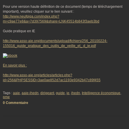
Pour une version haute définition de ce document (temps de téléchargement
important), veuillez cliquer sur le lien suivant :
http://www.neufgiga.com/index.php?
m=c9ae77e8&a=7d397569&share=LNK45514b843f3aeb3bd
Guide pratique en IE
http://www.asso-aie.org/documents/upload/fichiers/256_20100224-
155016_guide_pratique_des_outils_de_veille_et_ d_ie.pdf
En savoir plus :
http://www.asso-aie.org/articles/articles.php?
id=256&PHPSESSID=3ae0ae852d7ac1193e9342b47c89f455
Tags :
aaie
,
aaie-ihedn
,
dirigeant
,
guide
,
ie
,
ihedn
,
Intelligence économique
,
pme
0 Commentaire