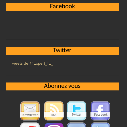
Facebook
Twitter
Tweets de @Expert_IE_
Abonnez vous