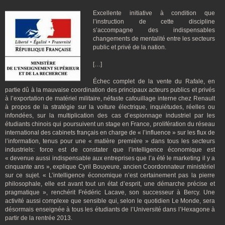
Excellente initiative à condition que
l’instruction de cette discipline
s’accompagne des indispensables
changements de mentalité entre les secteurs
public et privé de la nation.
[…]
Échec complet de la vente du Rafale, en
partie dû à la mauvaise coordination des principaux acteurs publics et privés
à l’exportation de matériel militaire, néfaste cafouillage interne chez Renault
à propos de la stratégie sur la voiture électrique, inquiétudes, réelles ou
infondées, sur la multiplication des cas d’espionnage industriel par les
étudiants chinois qui poursuivent un stage en France, prolifération du réseau
international des cabinets français en charge de « l’influence » sur les flux de
l’information, tenus pour une « matière première » dans tous les secteurs
industriels: force est de constater que l’intelligence économique est
« devenue aussi indispensable aux entreprises que l’a été le marketing il y a
cinquante ans », explique Cyril Bouyeure, ancien Coordonnateur ministériel
sur ce sujet. « L’intelligence économique n’est certainement pas la pierre
philosophale, elle est avant tout un état d’esprit, une démarche précise et
pragmatique », renchérit Frédéric Lacave, son successeur à Bercy. Une
activité aussi complexe que sensible qui, selon le quotidien Le Monde, sera
désormais enseignée à tous les étudiants de l’Université dans l’Hexagone à
partir de la rentrée 2013.