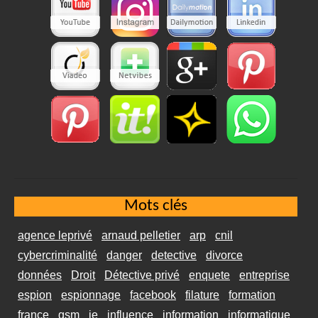
Mots clés
agence leprivé
arnaud pelletier
arp
cnil
cybercriminalité
danger
detective
divorce
données
Droit
Détective privé
enquete
entreprise
espion
espionnage
facebook
filature
formation
france
gsm
ie
influence
information
informatique