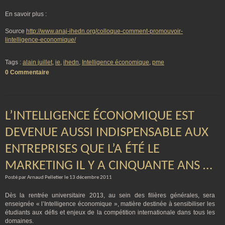
En savoir plus :
Source
http://www.anaj-ihedn.org/colloque-comment-promouvoir-
lintelligence-economique/
Tags :
alain juillet
,
ie
,
ihedn
,
Intelligence économique
,
pme
0 Commentaire
L’INTELLIGENCE ÉCONOMIQUE EST
DEVENUE AUSSI INDISPENSABLE AUX
ENTREPRISES QUE L’A ÉTÉ LE
MARKETING IL Y A CINQUANTE ANS …
Posté par Arnaud Pelletier le 13 décembre 2011
Dès la rentrée universitaire 2013, au sein des filières générales, sera
enseignée « l’Intelligence économique », matière destinée à sensibiliser les
étudiants aux défis et enjeux de la compétition internationale dans tous les
domaines.