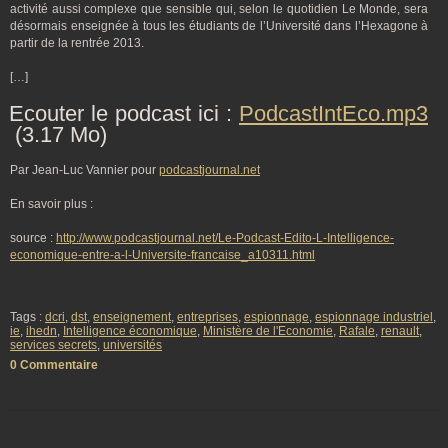
activité aussi complexe que sensible qui, selon le quotidien Le Monde, sera
désormais enseignée à tous les étudiants de l’Université dans l’Hexagone à
partir de la rentrée 2013.
[…]
Ecouter le podcast ici :
PodcastIntEco.mp3
(3.17 Mo)
Par Jean-Luc Vannier pour
podcastjournal.net
En savoir plus :
source :
http://www.podcastjournal.net/Le-Podcast-Edito-L-Intelligence-
economique-entre-a-l-Universite-francaise_a10311.html
Tags :
dcri
,
dst
,
enseignement
,
entreprises
,
espionnage
,
espionnage industriel
,
ie
,
ihedn
,
Intelligence économique
,
Ministère de l'Economie
,
Rafale
,
renault
,
services secrets
,
universités
0 Commentaire