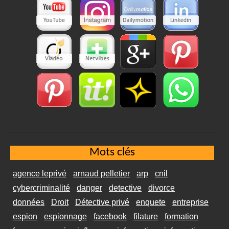
Mots clés
agence leprivé
arnaud pelletier
arp
cnil
cybercriminalité
danger
detective
divorce
données
Droit
Détective privé
enquete
entreprise
espion
espionnage
facebook
filature
formation