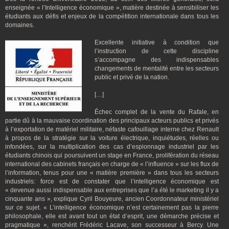
enseignée « l’Intelligence économique », matière destinée à sensibiliser les
étudiants aux défis et enjeux de la compétition internationale dans tous les
domaines.
Excellente initiative à condition que
l’instruction de cette discipline
s’accompagne des indispensables
changements de mentalité entre les secteurs
public et privé de la nation.
[…]
Échec complet de la vente du Rafale, en
partie dû à la mauvaise coordination des principaux acteurs publics et privés
à l’exportation de matériel militaire, néfaste cafouillage interne chez Renault
à propos de la stratégie sur la voiture électrique, inquiétudes, réelles ou
infondées, sur la multiplication des cas d’espionnage industriel par les
étudiants chinois qui poursuivent un stage en France, prolifération du réseau
international des cabinets français en charge de « l’influence » sur les flux de
l’information, tenus pour une « matière première » dans tous les secteurs
industriels: force est de constater que l’intelligence économique est
« devenue aussi indispensable aux entreprises que l’a été le marketing il y a
cinquante ans », explique Cyril Bouyeure, ancien Coordonnateur ministériel
sur ce sujet. « L’intelligence économique n’est certainement pas la pierre
philosophale, elle est avant tout un état d’esprit, une démarche précise et
pragmatique », renchérit Frédéric Lacave, son successeur à Bercy. Une