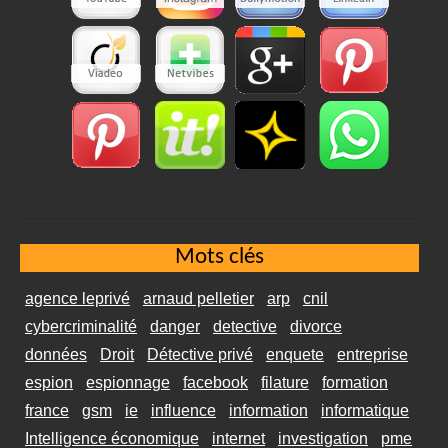
Mots clés
agence leprivé
arnaud pelletier
arp
cnil
cybercriminalité
danger
detective
divorce
données
Droit
Détective privé
enquete
entreprise
espion
espionnage
facebook
filature
formation
france
gsm
ie
influence
information
informatique
Intelligence économique
internet
investigation
pme