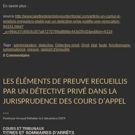
En savoir plus :
source
http://www.lalettredelemployeurterritorial.com/article-un-cumul-d-
emplois-irreguliers-etabli-par-un-detective-prive-justifie-une-revocation-
94331.html?
_u=99dc37c95b3c357a67270789af88fdc443d35cf2&edition=6119
Tags :
administration
,
detective
,
Détective privé
,
Droit
,
état
,
faute
,
fonctionnaire
,
jurisprudence
,
preuve
,
rapport d'enquête
0 Commentaire
LES ÉLÉMENTS DE PREUVE RECUEILLIS
PAR UN DÉTECTIVE PRIVÉ DANS LA
JURISPRUDENCE DES COURS D'APPEL
…
Posté par Arnaud Pelletier le 2 décembre 2009
COURS ET TRIBUNAUX
TITRES ET SOMMAIRES D’ARRÊTS