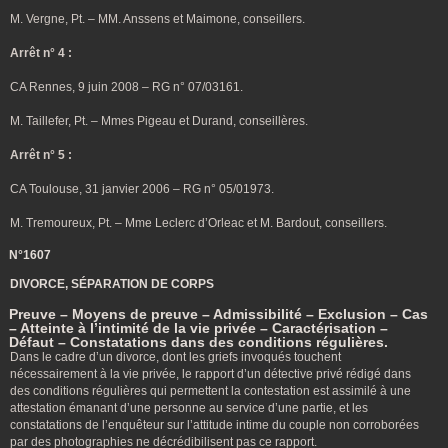
M. Vergne, Pt. – MM. Anssens et Maimone, conseillers.
Arrêt n° 4 :
CA Rennes, 9 juin 2008 – RG n° 07/03161.
M. Taillefer, Pt. – Mmes Pigeau et Durand, conseillères.
Arrêt n° 5 :
CA Toulouse, 31 janvier 2006 – RG n° 05/01973.
M. Tremoureux, Pt. – Mme Leclerc d’Orleac et M. Bardout, conseillers.
N°1607
DIVORCE, SÉPARATION DE CORPS
Preuve – Moyens de preuve – Admissibilité – Exclusion – Cas
– Atteinte à l’intimité de la vie privée – Caractérisation –
Défaut – Constatations dans des conditions régulières.
Dans le cadre d’un divorce, dont les griefs invoqués touchent
nécessairement à la vie privée, le rapport d’un détective privé rédigé dans
des conditions régulières qui permettent la contestation est assimilé à une
attestation émanant d’une personne au service d’une partie, et les
constatations de l’enquêteur sur l’attitude intime du couple non corroborées
par des photographies ne décrédibilisent pas ce rapport.