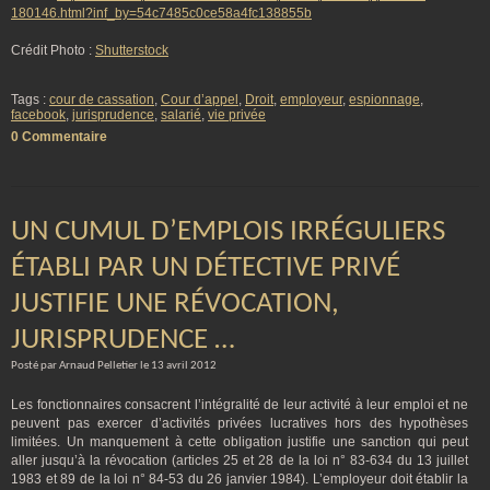
180146.html?inf_by=54c7485c0ce58a4fc138855b
Crédit Photo :
Shutterstock
Tags :
cour de cassation
,
Cour d’appel
,
Droit
,
employeur
,
espionnage
,
facebook
,
jurisprudence
,
salarié
,
vie privée
0 Commentaire
UN CUMUL D’EMPLOIS IRRÉGULIERS
ÉTABLI PAR UN DÉTECTIVE PRIVÉ
JUSTIFIE UNE RÉVOCATION,
JURISPRUDENCE …
Posté par Arnaud Pelletier le 13 avril 2012
Les fonctionnaires consacrent l’intégralité de leur activité à leur emploi et ne
peuvent pas exercer d’activités privées lucratives hors des hypothèses
limitées. Un manquement à cette obligation justifie une sanction qui peut
aller jusqu’à la révocation (articles 25 et 28 de la loi n° 83-634 du 13 juillet
1983 et 89 de la loi n° 84-53 du 26 janvier 1984). L’employeur doit établir la