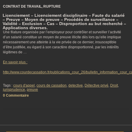
CONTRAT DE TRAVAIL, RUPTURE
Licenciement – Licenciement disciplinaire – Faute du salarié
– Preuve – Moyen de preuve – Procédés de surveillance –
Validité – Exclusion – Cas – Disproportion au but recherché –
Applications diverses.
Une filature organisée par l’employeur pour contrôler et surveiller l’activité
d’un salarié constitue un moyen de preuve illicite dès lors qu’elle implique
nécessairement une atteinte à la vie privée de ce dernier, insusceptible
d’être justifiée, eu égard à son caractère disproportionné, par les intérêts
légitimes de …
En savoir plus :
http://www.courdecassation.fr/publications_cour_26/bulletin_information_cou
Tags :
cours d'appel
,
cours de cassation
,
detective
,
Détective privé
,
Droit
,
jurisprudence
,
preuve
0 Commentaire