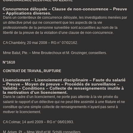
CONCURRENCE DÉLOYALE OU ILLICITE
Concurrence déloyale – Clause de non-concurrence – Preuve
– Applications diverses.
Dans un contentieux de concurrence déloyale, les investigations menées par
un détective privé qui ne concernent que les aspects de la vie
professionnelle de la personne surveillée sont accueillies au nom de la
liberté de la preuve de la violation d’une clause de non-concurrence.
CA Chambéry, 20 mai 2008 – RG n° 07/02162.
Mme Batut, Pte. – Mme Broutechoux et M. Grozinger, conseillers.
N°1610
CONTRAT DE TRAVAIL, RUPTURE
Licenciement – Licenciement disciplinaire – Faute du salarié
– Preuve – Moyen de preuve – Procédés de surveillance –
Validité – Conditions – Collecte de renseignements inutile à
la motivation d’un licenciement.
Dans le cadre d’un licenciement, ne porte pas atteinte à la vie privée du
salarié le rapport d’un détective qui ne peut être assimilé à une filature et ne
constitue qu’une simple collecte de renseignements n’ayant pas servi à
motiver le licenciement.
CA Colmar, 14 avril 2009 – RG n° 08/01993.
M. Adam, Pt. – Mme Wolf et M. Schilli conseillers.