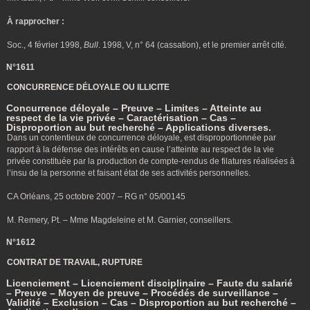
À rapprocher :
Soc., 4 février 1998,
Bull
. 1998, V, n° 64 (cassation), et le premier arrêt cité.
N°1611
CONCURRENCE DÉLOYALE OU ILLICITE
Concurrence déloyale – Preuve – Limites – Atteinte au
respect de la vie privée – Caractérisation – Cas –
Disproportion au but recherché – Applications diverses.
Dans un contentieux de concurrence déloyale, est disproportionnée par
rapport à la défense des intérêts en cause l’atteinte au respect de la vie
privée constituée par la production de compte-rendus de filatures réalisées à
l’insu de la personne et faisant état de ses activités personnelles.
CA Orléans, 25 octobre 2007 – RG n° 05/00145
M. Remery, Pt. – Mme Magdeleine et M. Garnier, conseillers.
N°1612
CONTRAT DE TRAVAIL, RUPTURE
Licenciement – Licenciement disciplinaire – Faute du salarié
– Preuve – Moyen de preuve – Procédés de surveillance –
Validité – Exclusion – Cas – Disproportion au but recherché –