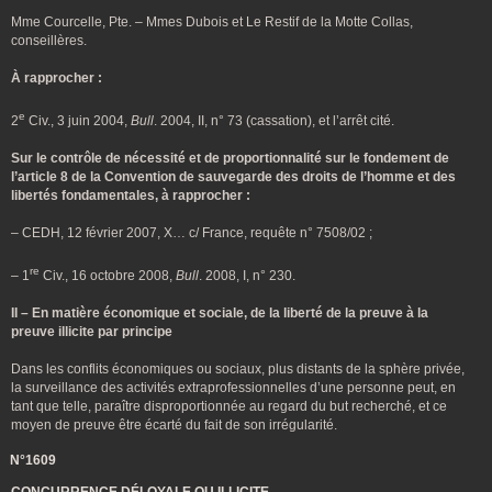
Mme Courcelle, Pte. – Mmes Dubois et Le Restif de la Motte Collas,
conseillères.
À rapprocher :
e
2
Civ., 3 juin 2004,
Bull
. 2004, II, n° 73 (cassation), et l’arrêt cité.
Sur le contrôle de nécessité et de proportionnalité sur le fondement de
l’article 8 de la Convention de sauvegarde des droits de l’homme et des
libertés fondamentales, à rapprocher :
– CEDH, 12 février 2007, X… c/ France, requête n° 7508/02 ;
re
– 1
Civ., 16 octobre 2008,
Bull
. 2008, I, n° 230.
II – En matière économique et sociale, de la liberté de la preuve à la
preuve illicite par principe
Dans les conflits économiques ou sociaux, plus distants de la sphère privée,
la surveillance des activités extraprofessionnelles d’une personne peut, en
tant que telle, paraître disproportionnée au regard du but recherché, et ce
moyen de preuve être écarté du fait de son irrégularité.
N°1609