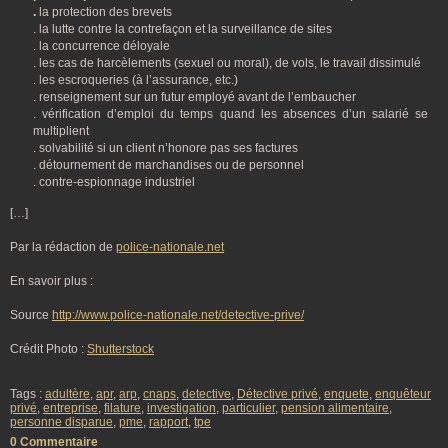
.
la protection des brevets
. la lutte contre la contrefaçon et la surveillance de sites
. la concurrence déloyale
. les cas de harcèlements (sexuel ou moral), de vols, le travail dissimulé
. les escroqueries (à l’assurance, etc.)
. renseignement sur un futur employé avant de l’embaucher
. vérification d’emploi du temps quand les absences d’un salarié se
multiplient
. solvabilité si un client n’honore pas ses factures
. détournement de marchandises ou de personnel
. contre-espionnage industriel
[…]
Par la rédaction de
police-nationale.net
En savoir plus :
Source
http://www.police-nationale.net/detective-prive/
Crédit Photo :
Shutterstock
Tags :
adultère
,
apr
,
arp
,
cnaps
,
detective
,
Détective privé
,
enquete
,
enquêteur
privé
,
entreprise
,
filature
,
investigation
,
particulier
,
pension alimentaire
,
personne disparue
,
pme
,
rapport
,
tpe
0 Commentaire