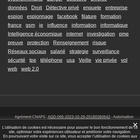
données
Droit
Détective privé
enquete
entreprise
espion
espionnage
facebook
filature
formation
france
gsm
ie
influence
information
informatique
Intelligence économique
internet
investigation
pme
preuve
protection
Renseignement
risque
Réseaux sociaux
salarié
strategie
surveillance
sécurité
tpe
téléphone
usa
Veille
vie privée
vol
web
web 2.0
Agrément CNAPS :
AGD-095-2023-10-29-20180360642
- Autorisation
d’exercer CNAPS :
AUT-095-2113-01-07-20140365170
- SIRET 449 086
×
925 00038 - Code NAF 8030 Z -
Mentions Légales
-
Cookies
Tél. : 06 14
L'utilisation de cookies est nécessaire pour assurer le bon fonctionnement de ce
01 75 32
site, optimiser votre expériences utilisateur et améliorer votre navigation.
En poursuivant votre visite sur ce site, vous accepter l’utilisation de cookies aux