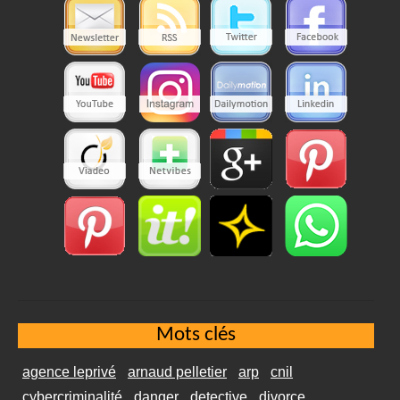
Mots clés
agence leprivé
arnaud pelletier
arp
cnil
cybercriminalité
danger
detective
divorce