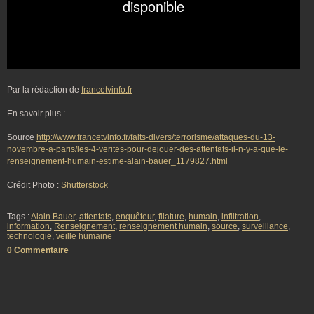
Par la rédaction de
francetvinfo.fr
En savoir plus :
Source
http://www.francetvinfo.fr/faits-divers/terrorisme/attaques-du-13-
novembre-a-paris/les-4-verites-pour-dejouer-des-attentats-il-n-y-a-que-le-
renseignement-humain-estime-alain-bauer_1179827.html
Crédit Photo :
Shutterstock
Tags :
Alain Bauer
,
attentats
,
enquêteur
,
filature
,
humain
,
infiltration
,
information
,
Renseignement
,
renseignement humain
,
source
,
surveillance
,
technologie
,
veille humaine
0 Commentaire