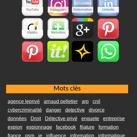
Mots clés
agence leprivé
arnaud pelletier
arp
cnil
cybercriminalité
danger
detective
divorce
données
Droit
Détective privé
enquete
entreprise
espion
espionnage
facebook
filature
formation
france
gsm
ie
influence
information
informatique