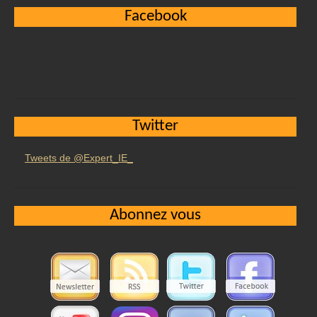
Facebook
Twitter
Tweets de @Expert_IE_
Abonnez vous