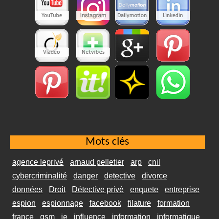
Mots clés
agence leprivé
arnaud pelletier
arp
cnil
cybercriminalité
danger
detective
divorce
données
Droit
Détective privé
enquete
entreprise
espion
espionnage
facebook
filature
formation
france
gsm
ie
influence
information
informatique