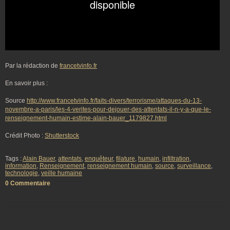
Par la rédaction de
francetvinfo.fr
En savoir plus :
Source
http://www.francetvinfo.fr/faits-divers/terrorisme/attaques-du-13-
novembre-a-paris/les-4-verites-pour-dejouer-des-attentats-il-n-y-a-que-le-
renseignement-humain-estime-alain-bauer_1179827.html
Crédit Photo :
Shutterstock
Tags :
Alain Bauer
,
attentats
,
enquêteur
,
filature
,
humain
,
infiltration
,
information
,
Renseignement
,
renseignement humain
,
source
,
surveillance
,
technologie
,
veille humaine
0 Commentaire