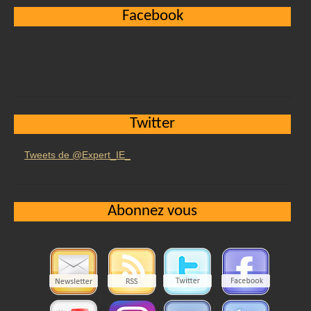
Facebook
Twitter
Tweets de @Expert_IE_
Abonnez vous