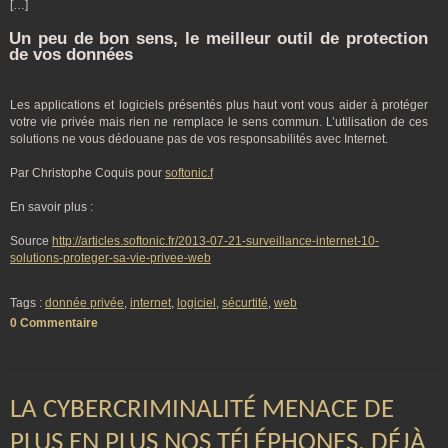
[…]
Un peu de bon sens, le meilleur outil de protection
de vos données
Les applications et logiciels présentés plus haut vont vous aider à protéger
votre vie privée mais rien ne remplace le sens commun. L’utilisation de ces
solutions ne vous dédouane pas de vos responsabilités avec Internet.
Par Christophe Coquis pour
softonic.f
En savoir plus :
Source
http://articles.softonic.fr/2013-07-21-surveillance-internet-10-
solutions-proteger-sa-vie-privee-web
Tags :
donnée privée
,
internet
,
logiciel
,
sécurtité
,
web
0 Commentaire
LA CYBERCRIMINALITÉ MENACE DE
PLUS EN PLUS NOS TÉLÉPHONES, DÉJÀ