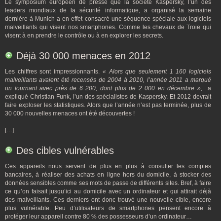
Le symposium européen de presse que la société Kaspersky, l’un des
leaders mondiaux de la sécurité informatique, a organisé la semaine
dernière à Munich a en effet consacré une séquence spéciale aux logiciels
malveillants qui visent nos smartphones. Comme les chevaux de Troie qui
visent à en prendre le contrôle ou à en explorer les secrets.
Déjà 30 000 menaces en 2012
Les chiffres sont impressionnants.
« Alors que seulement 1 160 logiciels
malveillants avaient été recensés de 2004 à 2010, l’année 2011 a marqué
un tournant avec près de 6 200, dont plus de 2 000 en décembre »,
a
expliqué Christian Funk, l’un des spécialistes de Kaspersky. Et 2012 devrait
faire exploser les statistiques. Alors que l’année n’est pas terminée, plus de
30 000 nouvelles menaces ont été découvertes !
[…]
Des cibles vulnérables
Ces appareils nous servent de plus en plus à consulter les comptes
bancaires, à réaliser des achats en ligne hors du domicile, à stocker des
données sensibles comme ses mots de passe de différents sites. Bref, à faire
ce qu’on faisait jusqu’ici au domicile avec un ordinateur et qui attirait déjà
des malveillants. Ces derniers ont donc trouvé une nouvelle cible, encore
plus vulnérable. Peu d’utilisateurs de smartphones pensent encore à
protéger leur appareil contre 80 % des possesseurs d’un ordinateur…