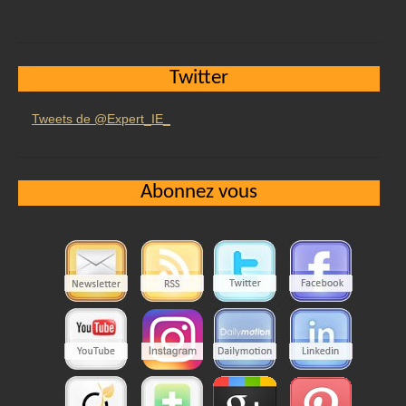
Twitter
Tweets de @Expert_IE_
Abonnez vous