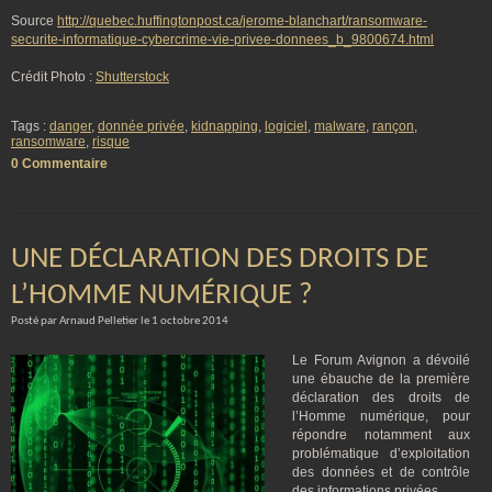
Source
http://quebec.huffingtonpost.ca/jerome-blanchart/ransomware-
securite-informatique-cybercrime-vie-privee-donnees_b_9800674.html
Crédit Photo :
Shutterstock
Tags :
danger
,
donnée privée
,
kidnapping
,
logiciel
,
malware
,
rançon
,
ransomware
,
risque
0 Commentaire
UNE DÉCLARATION DES DROITS DE
L’HOMME NUMÉRIQUE ?
Posté par Arnaud Pelletier le 1 octobre 2014
Le Forum Avignon a dévoilé
une ébauche de la première
déclaration des droits de
l’Homme numérique, pour
répondre notamment aux
problématique d’exploitation
des données et de contrôle
des informations privées.