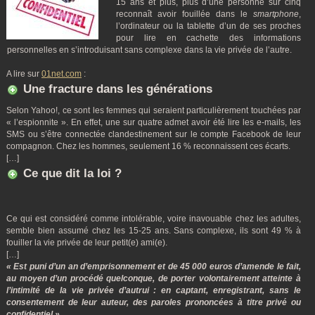
15 ans et plus, plus d’une personne sur cinq
reconnaît avoir fouillée dans le
smartphone
,
l’ordinateur ou la tablette d’un de ses proches
pour lire en cachette des informations
personnelles en s’introduisant sans complexe dans la vie privée de l’autre.
A lire sur
01net.com
:
Une fracture dans les générations
Selon Yahoo!, ce sont les femmes qui seraient particulièrement touchées par
« l’espionnite ». En effet, une sur quatre admet avoir été lire les e-mails, les
SMS ou s’être connectée clandestinement sur le compte Facebook de leur
compagnon. Chez les hommes, seulement 16 % reconnaissent ces écarts.
[…]
Ce que dit la loi ?
Ce qui est considéré comme intolérable, voire inavouable chez les adultes,
semble bien assumé chez les 15-25 ans. Sans complexe, ils sont 49 % à
fouiller la vie privée de leur petit(e) ami(e).
[…]
« Est puni d’un an d’emprisonnement et de 45 000 euros d’amende le fait,
au moyen d’un procédé quelconque, de porter volontairement atteinte à
l’intimité de la vie privée d’autrui : en captant, enregistrant, sans le
consentement de leur auteur, des paroles prononcées à titre privé ou
confidentiel »
.