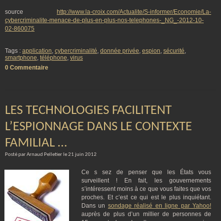
source
http://www.la-croix.com/Actualite/S-informer/Economie/La-
cybercriminalite-menace-de-plus-en-plus-nos-telephones-_NG_-2012-10-
02-860075
Tags :
application
,
cybercriminalité
,
donnée privée
,
espion
,
sécurité
,
smartphone
,
téléphone
,
virus
0 Commentaire
LES TECHNOLOGIES FACILITENT
L’ESPIONNAGE DANS LE CONTEXTE
FAMILIAL …
Posté par Arnaud Pelletier le 21 juin 2012
Ce s sez de penser que les États vous
surveillent ! En fait, les gouvernements
s’intéressent moins à ce que vous faites que vos
proches. Et c’est ce qui est le plus inquiétant.
Dans un
sondage réalisé en ligne par Yahoo!
auprès de plus d’un millier de personnes de