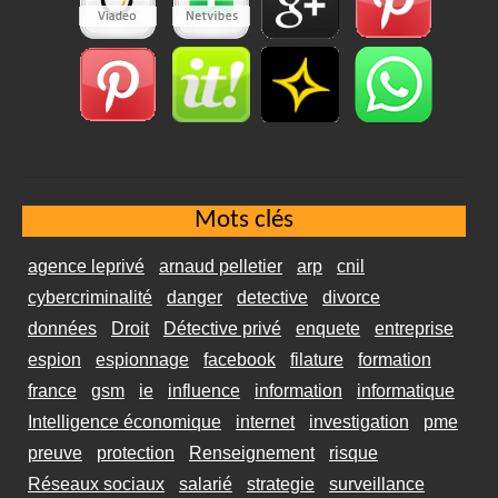
Mots clés
agence leprivé
arnaud pelletier
arp
cnil
cybercriminalité
danger
detective
divorce
données
Droit
Détective privé
enquete
entreprise
espion
espionnage
facebook
filature
formation
france
gsm
ie
influence
information
informatique
Intelligence économique
internet
investigation
pme
preuve
protection
Renseignement
risque
Réseaux sociaux
salarié
strategie
surveillance