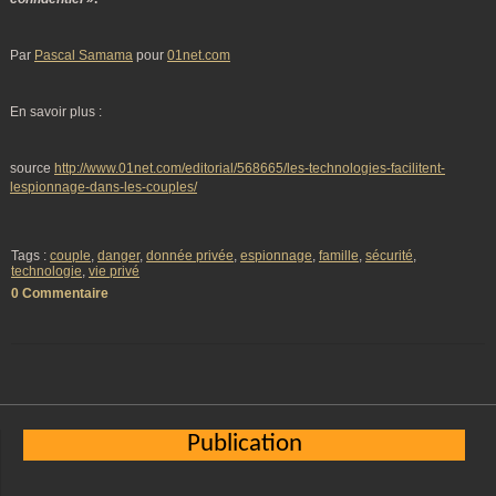
Par
Pascal Samama
pour
01net.com
En savoir plus :
source
http://www.01net.com/editorial/568665/les-technologies-facilitent-
lespionnage-dans-les-couples/
Tags :
couple
,
danger
,
donnée privée
,
espionnage
,
famille
,
sécurité
,
technologie
,
vie privé
0 Commentaire
Publication