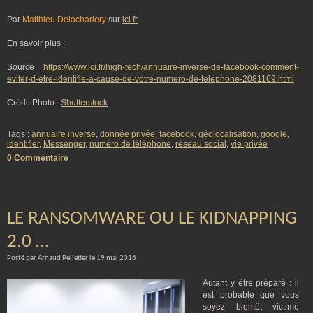
Par
Matthieu Delacharlery
sur
lci.fr
En savoir plus :
Source
https://www.lci.fr/high-tech/annuaire-inverse-de-facebook-comment-
eviter-d-etre-identifie-a-cause-de-votre-numero-de-telephone-2081169.html
Crédit Photo :
Shutterstock
Tags :
annuaire inversé
,
donnée privée
,
facebook
,
géolocalisation
,
google
,
identifier
,
Messenger
,
numéro de téléphone
,
réseau social
,
vie privée
0 Commentaire
LE RANSOMWARE OU LE KIDNAPPING
2.0 …
Posté par Arnaud Pelletier le 19 mai 2016
Autant y être préparé : il
est probable que vous
soyez bientôt victime