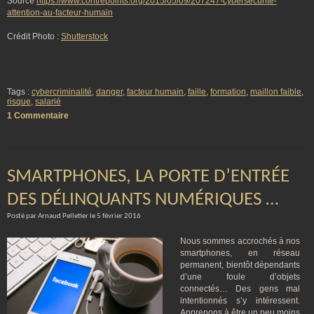
Source
https://www.contrepoints.org/2015/05/09/207247-cybersecurite-
attention-au-facteur-humain
Crédit Photo :
Shutterstock
Tags :
cybercriminalité
,
danger
,
facteur humain
,
faille
,
formation
,
maillon faible
,
risque
,
salarié
1 Commentaire
SMARTPHONES, LA PORTE D’ENTRÉE
DES DÉLINQUANTS NUMÉRIQUES …
Posté par Arnaud Pelletier le 5 février 2016
Nous sommes accrochés à nos
smartphones, en réseau
permanent, bientôt dépendants
d’une foule d’objets
connectés… Des gens mal
intentionnés s’y intéressent.
Apprenons à être un peu moins