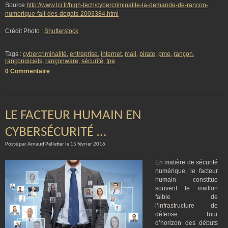
Source
http://www.lci.fr/high-tech/cybercriminalite-la-demande-de-rancon-
numerique-fait-des-degats-2003384.html
Crédit Photo :
Shutterstock
Tags :
cybercriminalité
,
entreprise
,
internet
,
mail
,
pirate
,
pme
,
rançon
,
rançongiciels
,
rançonware
,
sécurité
,
tpe
0 Commentaire
LE FACTEUR HUMAIN EN
CYBERSÉCURITÉ …
Posté par Arnaud Pelletier le 15 février 2016
En matière de sécurité
numérique, le facteur
humain constitue
souvent le maillon
faible de
l’infrastructure de
défense. Tour
d’horizon des débuts