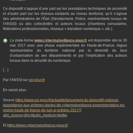
Ce dispositif s’appuie d’une part sur les prestataires techniques de proximité
et d’autre part sur les réseaux existants au niveau territorial, qu’il s’agisse
des administrations de I‘État (Gendarmerie, Police, représentants locaux de
I’ANSSI) ou des collectivités et acteurs locaux (chambres consulaires,
fédérations professionnelles, réseaux « transition numérique », etc.).
La plate-forme
www.cybermalveillance.gouv.fr
est disponible dès le 30
mai 2017 avec une phase expérimentale en Hauts-de-France, région
représentative du territoire national par la diversité du taux
d’urbanisation de ses départements et par l’implication des acteurs
locaux dans la sécurité du numérique.
[…]
Par I’ANSSI sur
ssi.gouv.fr
En savoir plus :
Source
https://www.ssi.gouv.fr/actualite/lancement-du-dispositif-national-
dassistance-aux-victimes-dactes-de-cybermalveillance-experimentation-en-
region-hauts-de-france-de-juin-a-octobre-2017/?
utm_source=dlvr.it&utm_medium=twitter
Et
https://www.cybermalveillance.gouv.fr/