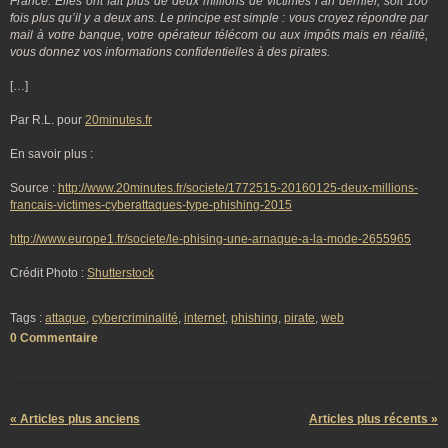
France. Elles ont fait plus de deux millions de victimes l’an dernier, soit 100
fois plus qu’il y a deux ans. Le principe est simple : vous croyez répondre par
mail à votre banque, votre opérateur télécom ou aux impôts mais en réalité,
vous donnez vos informations confidentielles à des pirates.
[…]
Par R.L. pour
20minutes.fr
En savoir plus :
Source :
http://www.20minutes.fr/societe/1772515-20160125-deux-millions-
francais-victimes-cyberattaques-type-phishing-2015
http://www.europe1.fr/societe/le-phising-une-arnaque-a-la-mode-2655965
Crédit Photo :
Shutterstock
Tags :
attaque
,
cybercriminalité
,
internet
,
phishing
,
pirate
,
web
0 Commentaire
« Articles plus anciens
Articles plus récents »