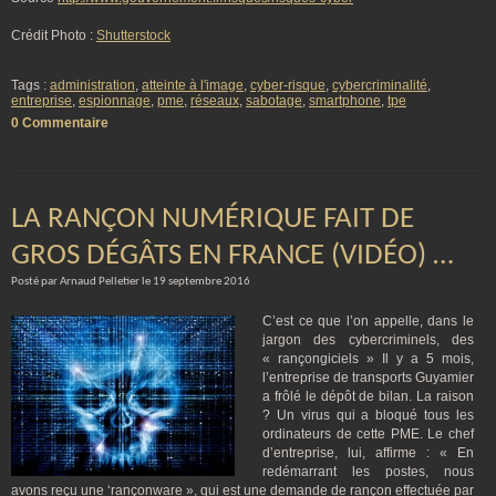
Crédit Photo :
Shutterstock
Tags :
administration
,
atteinte à l'image
,
cyber-risque
,
cybercriminalité
,
entreprise
,
espionnage
,
pme
,
réseaux
,
sabotage
,
smartphone
,
tpe
0 Commentaire
LA RANÇON NUMÉRIQUE FAIT DE
GROS DÉGÂTS EN FRANCE (VIDÉO) …
Posté par Arnaud Pelletier le 19 septembre 2016
C’est ce que l’on appelle, dans le
jargon des cybercriminels, des
« rançongiciels » Il y a 5 mois,
l’entreprise de transports Guyamier
a frôlé le dépôt de bilan. La raison
? Un virus qui a bloqué tous les
ordinateurs de cette PME. Le chef
d’entreprise, lui, affirme : « En
redémarrant les postes, nous
avons reçu une ‘rançonware », qui est une demande de rançon effectuée par