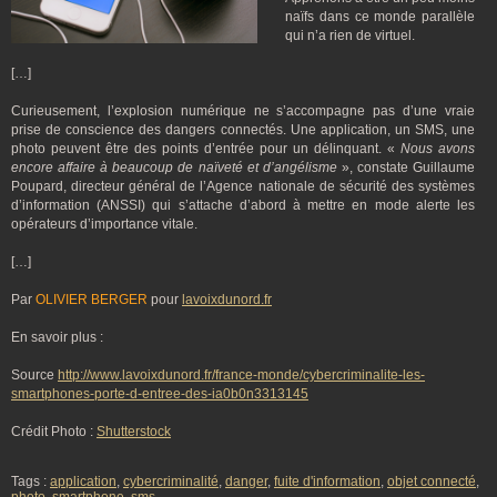
naïfs dans ce monde parallèle
qui n’a rien de virtuel.
[…]
Curieusement, l’explosion numérique ne s’accompagne pas d’une vraie
prise de conscience des dangers connectés. Une application, un SMS, une
photo peuvent être des points d’entrée pour un délinquant. «
Nous avons
encore affaire à beaucoup de naïveté et d’angélisme
», constate Guillaume
Poupard, directeur général de l’Agence nationale de sécurité des systèmes
d’information (ANSSI) qui s’attache d’abord à mettre en mode alerte les
opérateurs d’importance vitale.
[…]
Par
OLIVIER BERGER
pour
lavoixdunord.fr
En savoir plus :
Source
http://www.lavoixdunord.fr/france-monde/cybercriminalite-les-
smartphones-porte-d-entree-des-ia0b0n3313145
Crédit Photo :
Shutterstock
Tags :
application
,
cybercriminalité
,
danger
,
fuite d'information
,
objet connecté
,