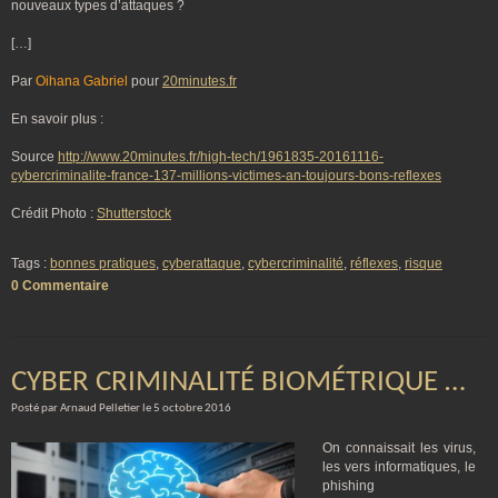
nouveaux types d’attaques ?
[…]
Par
Oihana Gabriel
pour
20minutes.fr
En savoir plus :
Source
http://www.20minutes.fr/high-tech/1961835-20161116-
cybercriminalite-france-137-millions-victimes-an-toujours-bons-reflexes
Crédit Photo :
Shutterstock
Tags :
bonnes pratiques
,
cyberattaque
,
cybercriminalité
,
réflexes
,
risque
0 Commentaire
CYBER CRIMINALITÉ BIOMÉTRIQUE …
Posté par Arnaud Pelletier le 5 octobre 2016
On connaissait les virus,
les vers informatiques, le
phishing