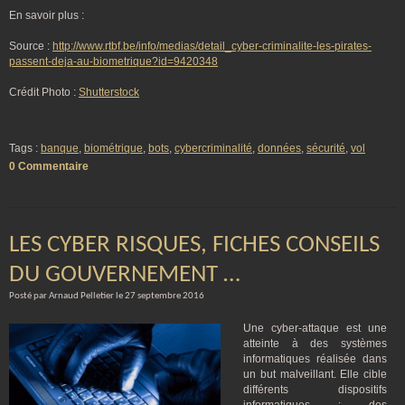
En savoir plus :
Source :
http://www.rtbf.be/info/medias/detail_cyber-criminalite-les-pirates-
passent-deja-au-biometrique?id=9420348
Crédit Photo :
Shutterstock
Tags :
banque
,
biométrique
,
bots
,
cybercriminalité
,
données
,
sécurité
,
vol
0 Commentaire
LES CYBER RISQUES, FICHES CONSEILS
DU GOUVERNEMENT …
Posté par Arnaud Pelletier le 27 septembre 2016
Une cyber-attaque est une
atteinte à des systèmes
informatiques réalisée dans
un but malveillant. Elle cible
différents dispositifs