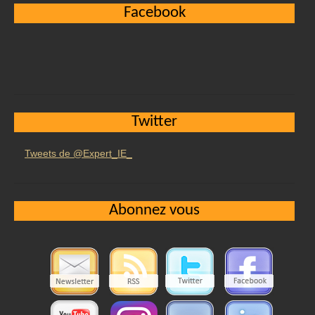
Facebook
Twitter
Tweets de @Expert_IE_
Abonnez vous