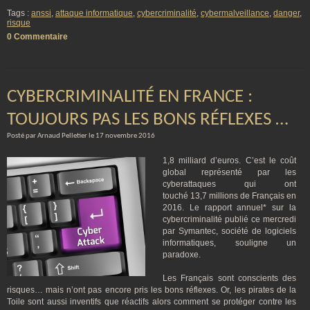
Tags :
anssi
,
attaque informatique
,
cybercriminalité
,
cybermalveillance
,
danger
,
risque
0 Commentaire
CYBERCRIMINALITÉ EN FRANCE :
TOUJOURS PAS LES BONS RÉFLEXES …
Posté par Arnaud Pelletier le 17 novembre 2016
1,8 milliard d’euros. C’est le coût
global représenté par les
cyberattaques qui ont
touché 13,7 millions de Français en
2016. Le rapport annuel* sur la
cybercriminalité publié ce mercredi
par Symantec, société de logiciels
informatiques, souligne un
paradoxe.
Les Français sont conscients des
risques… mais n’ont pas encore pris les bons réflexes. Or, les pirates de la
Toile sont aussi inventifs que réactifs alors comment se protéger contre les