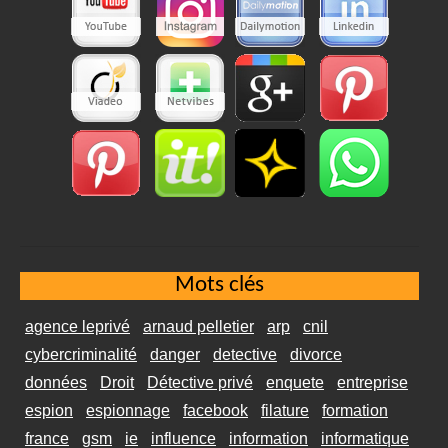
Mots clés
agence leprivé
arnaud pelletier
arp
cnil
cybercriminalité
danger
detective
divorce
données
Droit
Détective privé
enquete
entreprise
espion
espionnage
facebook
filature
formation
france
gsm
ie
influence
information
informatique