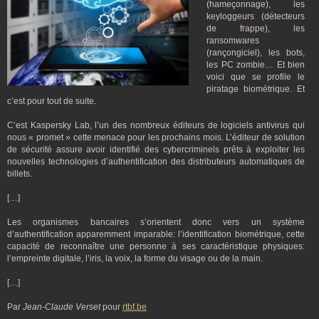
(hameçonnage), les
keyloggeurs (détecteurs
de frappe), les
ransomwares
(rançongiciel), les bots,
les PC zombie… Et bien
voici que se profile le
piratage biométrique. Et
c’est pour tout de suite.
C’est Kaspersky Lab, l’un des nombreux éditeurs de logiciels antivirus qui
nous « promet » cette menace pour les prochains mois. L’éditeur de solution
de sécurité assure avoir identifié des cybercriminels prêts à exploiter les
nouvelles technologies d’authentification des distributeurs automatiques de
billets.
[…]
Les organismes bancaires s’orientent donc vers un système
d’authentification apparemment imparable: l’identification biométrique, cette
capacité de reconnaître une personne à ses caractéristique physiques:
l’empreinte digitale, l’iris, la voix, la forme du visage ou de la main.
[…]
Par
Jean-Claude Verset
pour
rtbf.be