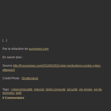
[…]
Par la rédaction de
euronews.com
En savoir plus :
Source
http://fr.euronews.com/2016/02/02/cyber-protections-contre-cyber-
attaques/
Crédit Photo :
Shutterstock
Tags :
cybercriminalité
,
internet
,
objet connecté
,
sécurité
,
vie privée
,
vol de
données
,
web
0 Commentaire