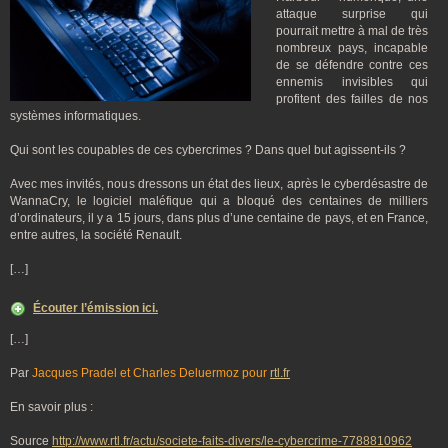
attaque surprise qui
pourrait mettre à mal de très
nombreux pays, incapable
de se défendre contre ces
ennemis invisibles qui
profitent des failles de nos
systèmes informatiques.
Qui sont les coupables de ces cybercrimes ? Dans quel but agissent-ils ?
Avec mes invités, nous dressons un état des lieux, après le cyberdésastre de
WannaCry, le logiciel maléfique qui a bloqué des centaines de milliers
d’ordinateurs, il y a 15 jours, dans plus d’une centaine de pays, et en France,
entre autres, la société Renault.
[…]
Écouter l’émission ici.
[…]
Par
Jacques Pradel
et Charles Deluermoz pour
rtl.fr
En savoir plus :
Source
http://www.rtl.fr/actu/societe-faits-divers/le-cybercrime-7788810962