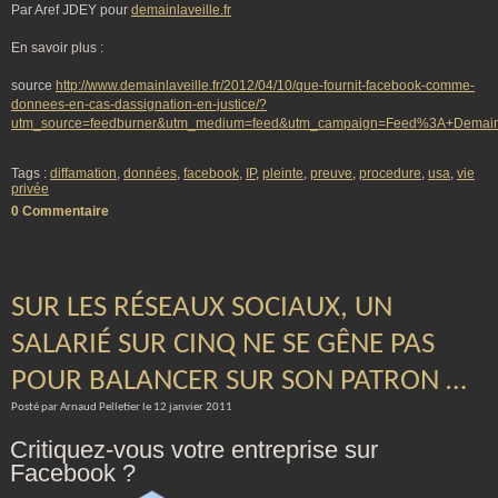
Par Aref JDEY pour
demainlaveille.fr
En savoir plus :
source
http://www.demainlaveille.fr/2012/04/10/que-fournit-facebook-comme-
donnees-en-cas-dassignation-en-justice/?
utm_source=feedburner&utm_medium=feed&utm_campaign=Feed%3A+Demain
Tags :
diffamation
,
données
,
facebook
,
IP
,
pleinte
,
preuve
,
procedure
,
usa
,
vie
privée
0 Commentaire
SUR LES RÉSEAUX SOCIAUX, UN
SALARIÉ SUR CINQ NE SE GÊNE PAS
POUR BALANCER SUR SON PATRON …
Posté par Arnaud Pelletier le 12 janvier 2011
Critiquez-vous votre entreprise sur
Facebook ?