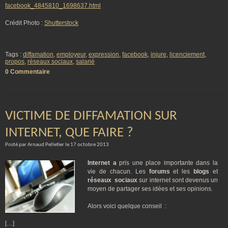
facebook_4845810_1698637.html
Crédit Photo :
Shutterstock
Tags :
diffamation
,
employeur
,
expression
,
facebook
,
injure
,
licenciement
,
propos
,
réseaux sociaux
,
salarié
0 Commentaire
VICTIME DE DIFFAMATION SUR
INTERNET, QUE FAIRE ?
Posté par Arnaud Pelletier le 17 octobre 2013
Internet
a
pris une place importante dans la
vie de chacun. Les
forums
et les
blogs
et
réseaux sociaux
sur internet sont devenus un
moyen de partager ses idées et ses opinions.
Alors voici quelque conseil :
[…]