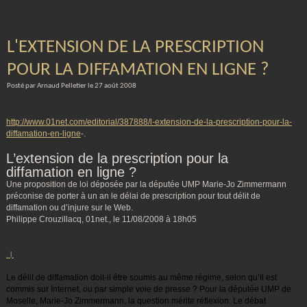
L'EXTENSION DE LA PRESCRIPTION
POUR LA DIFFAMATION EN LIGNE ?
Posté par Arnaud Pelletier le 27 août 2008
http://www.01net.com/editorial/387888/l-extension-de-la-prescription-pour-la-
diffamation-en-ligne
-.
L’extension de la prescription pour la
diffamation en ligne ?
Une proposition de loi déposée par la députée UMP Marie-Jo Zimmermann
préconise de porter à un an le délai de prescription pour tout délit de
diffamation ou d’injure sur le Web.
Philippe Crouzillacq, 01net., le 11/08/2008 à 18h05
l
Le délit de diffamation doit-il être soumis au même régime, selon qu’il est
commis sur Internet, ou par simple voie de presse ? Pour la députée UMP de
Moselle, Marie-Jo Zimmermann, la question mérite réflexion. Le débat