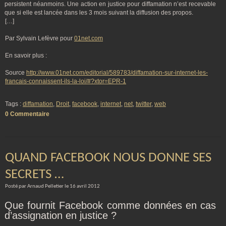
persistent néanmoins. Une action en justice pour diffamation n’est recevable
que si elle est lancée dans les 3 mois suivant la diffusion des propos.
[…]
Par Sylvain Lefèvre pour
01net.com
En savoir plus :
Source
http://www.01net.com/editorial/589783/diffamation-sur-internet-les-
francais-connaissent-ils-la-loi/#?xtor=EPR-1
Tags :
diffamation
,
Droit
,
facebook
,
internet
,
net
,
twitter
,
web
0 Commentaire
QUAND FACEBOOK NOUS DONNE SES
SECRETS …
Posté par Arnaud Pelletier le 16 avril 2012
Que fournit Facebook comme données en cas
d’assignation en justice ?