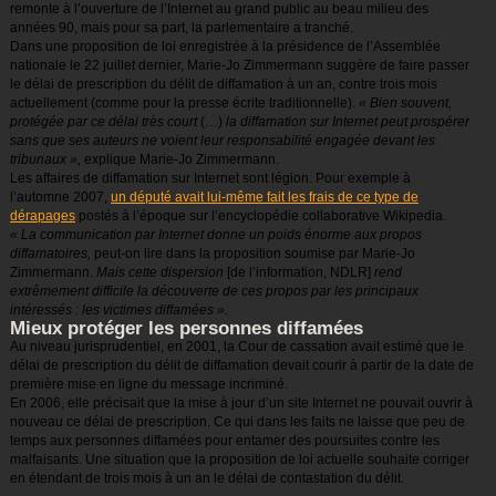
remonte à l’ouverture de l’Internet au grand public au beau milieu des
années 90, mais pour sa part, la parlementaire a tranché.
Dans une proposition de loi enregistrée à la présidence de l’Assemblée
nationale le 22 juillet dernier, Marie-Jo Zimmermann suggère de faire passer
le délai de prescription du délit de diffamation à un an, contre trois mois
actuellement (comme pour la presse écrite traditionnelle).
« Bien souvent,
protégée par ce délai très court
(…)
la diffamation sur Internet peut prospérer
sans que ses auteurs ne voient leur responsabilité engagée devant les
tribunaux »,
explique Marie-Jo Zimmermann.
Les affaires de diffamation sur Internet sont légion. Pour exemple à
l’automne 2007,
un député avait lui-même fait les frais de ce type de
dérapages
postés à l’époque sur l’encyclopédie collaborative Wikipedia.
« La communication par Internet donne un poids énorme aux propos
diffamatoires,
peut-on lire dans la proposition soumise par Marie-Jo
Zimmermann.
Mais cette dispersion
[de l’information, NDLR]
rend
extrêmement difficile la découverte de ces propos par les principaux
intéressés : les victimes diffamées ».
Mieux protéger les personnes diffamées
Au niveau jurisprudentiel, en 2001, la Cour de cassation avait estimé que le
délai de prescription du délit de diffamation devait courir à partir de la date de
première mise en ligne du message incriminé.
En 2006, elle précisait que la mise à jour d’un site Internet ne pouvait ouvrir à
nouveau ce délai de prescription. Ce qui dans les faits ne laisse que peu de
temps aux personnes diffamées pour entamer des poursuites contre les
malfaisants. Une situation que la proposition de loi actuelle souhaite corriger
en étendant de trois mois à un an le délai de contastation du délit.