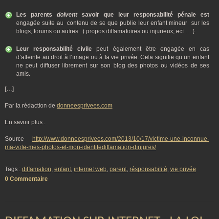
Les parents
doivent
savoir que leur
responsabilité pénale est
engagée suite au contenu de se que publie leur enfant mineur sur les
blogs, forums ou autres. ( propos diffamatoires ou injurieux, ect … ).
Leur responsabilité civile
peut également être engagée en cas
d’atteinte au droit à l’image ou à la vie privée. Cela signifie qu’un enfant
ne peut diffuser librement sur son blog des photos ou vidéos de ses
amis.
[…]
Par la rédaction de
donneesprivees.com
En savoir plus :
Source
http://www.donneesprivees.com/2013/10/17/victime-une-inconnue-
ma-vole-mes-photos-et-mon-identitediffamation-dinjures/
Tags :
diffamation
,
enfant
,
internet web
,
parent
,
résponsabilité
,
vie privée
0 Commentaire