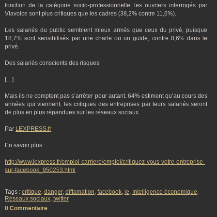
fonction de la catégorie socio-professionnelle: les ouvriers interrogés par
Viavoice sont plus critiques que les cadres (38,2% contre 11,6%).
Les salariés du public semblent mieux armés que ceux du privé, puisque
18,7% sont sensibilisés par une charte ou un guide, contre 8,6% dans le
privé.
Des salariés conscients des risques
[…]
Mais ils ne comptent pas s’arrêter pour autant. 64% estiment qu’au cours des
années qui viennent, les critiques des entreprises par leurs salariés seront
de plus en plus répandues sur les réseaux sociaux.
Par
LEXPRESS.fr
En savoir plus :
http://www.lexpress.fr/emploi-carriere/emploi/critiquez-vous-votre-entreprise-
sur-facebook_950253.html
Tags :
critique
,
danger
,
diffamation
,
facebook
,
ie
,
Intelligence économique
,
Réseaux sociaux
,
twitter
0 Commentaire