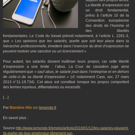
support des propos tenus.
La liberté d’expression est
un droit fondamental,
prévu à l’article 10 de la
Convention européenne
des droits de l’homme et
des libertés
fondamentales. Le Code du travail prévoit notamment, à l’article L. 2281-3,
que
« Les opinions que les salariés, quelle que soit leur place dans la
hiérarchie professionnelle, émettent dans l’exercice du droit d’expression ne
peuvent motiver une sanction ou un licenciement
».
Pour autant, les salariés doivent maîtriser leurs propos, car cette liberté
d’expression a une limite : l’abus. La Cour de cassation juge ainsi
régulièrement que
« sauf abus, le salarié jouit dans l’entreprise et en dehors
de celle-ci de sa liberté d’expression »
(cf. notamment Cass. soc. 27 mars
2013 n°11-19.734). Cet abus est constitué lorsque les propos comportent
des termes injurieux, diffamatoires ou excessifs.
[…]
Par
Blandine Allix sur
lemonde.fr
En savoir plus :
Source
http://www.lemonde.fr/emploi/article/2016/01/12/les-salaries-peuvent-
ils-parler-de-leur-employeur-librement-sur-