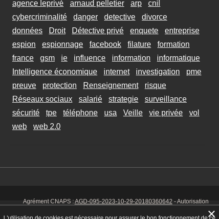
agence leprivé
arnaud pelletier
arp
cnil
cybercriminalité
danger
detective
divorce
données
Droit
Détective privé
enquete
entreprise
espion
espionnage
facebook
filature
formation
france
gsm
ie
influence
information
informatique
Intelligence économique
internet
investigation
pme
preuve
protection
Renseignement
risque
Réseaux sociaux
salarié
strategie
surveillance
sécurité
tpe
téléphone
usa
Veille
vie privée
vol
web
web 2.0
Agrément CNAPS :
AGD-095-2023-10-29-20180360642
- Autorisation
d’exercer CNAPS :
AUT-095-2113-01-07-20140365170
- SIRET 449 086
×
925 00038 - Code NAF 8030 Z -
Mentions Légales
-
Cookies
Tél. : 06 14
L'utilisation de cookies est nécessaire pour assurer le bon fonctionnement de ce