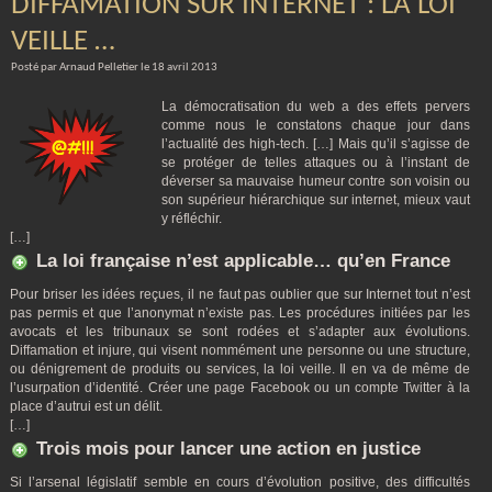
DIFFAMATION SUR INTERNET : LA LOI
VEILLE …
Posté par Arnaud Pelletier le 18 avril 2013
La démocratisation du web a des effets pervers
comme nous le constatons chaque jour dans
l’actualité des high-tech. […] Mais qu’il s’agisse de
se protéger de telles attaques ou à l’instant de
déverser sa mauvaise humeur contre son voisin ou
son supérieur hiérarchique sur internet, mieux vaut
y réfléchir.
[…]
La loi française n’est applicable… qu’en France
Pour briser les idées reçues, il ne faut pas oublier que sur Internet tout n’est
pas permis et que l’anonymat n’existe pas. Les procédures initiées par les
avocats et les tribunaux se sont rodées et s’adapter aux évolutions.
Diffamation et injure, qui visent nommément une personne ou une structure,
ou dénigrement de produits ou services, la loi veille. Il en va de même de
l’usurpation d’identité. Créer une page Facebook ou un compte Twitter à la
place d’autrui est un délit.
[…]
Trois mois pour lancer une action en justice
Si l’arsenal législatif semble en cours d’évolution positive, des difficultés