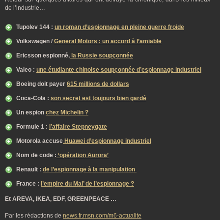
de l’industrie…
Tupolev 144 :
un roman d’espionnage en pleine guerre froide
Volkswagen /
General Motors : un accord à l’amiable
Ericsson espionné,
la Russie soupçonnée
Valeo :
une étudiante chinoise soupçonnée d’espionnage industriel
Boeing doit payer
615 millions de dollars
Coca-Cola :
son secret est toujours bien gardé
Un espion
chez Michelin ?
Formule 1 :
l’affaire Stepneygate
Motorola accuse
Huawei d’espionnage industriel
Nom de code :
‘opération Aurora’
Renault :
de l’espionnage à la manipulation
France :
l’empire du Mal’ de l’espionnage ?
Et AREVA, IKEA, EDF, GREENPEACE …
Par les rédactions de
news.fr.msn.com/m6-actualite