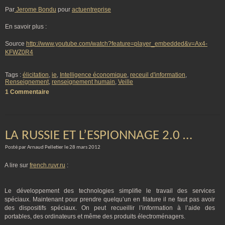
Par
Jerome Bondu
pour
actuentreprise
En savoir plus :
Source
http://www.youtube.com/watch?feature=player_embedded&v=Ax4-
KFWZ0R4
Tags :
élicitation
,
ie
,
Intelligence économique
,
receuil d'information
,
Renseignement
,
renseignement humain
,
Veille
1 Commentaire
LA RUSSIE ET L’ESPIONNAGE 2.0 …
Posté par Arnaud Pelletier le 28 mars 2012
A lire sur
french.ruvr.ru
:
Le développement des technologies simplifie le travail des services
spéciaux. Maintenant pour prendre quelqu’un en filature il ne faut pas avoir
des dispositifs spéciaux. On peut recueillir l’information à l’aide des
portables, des ordinateurs et même des produits électroménagers.