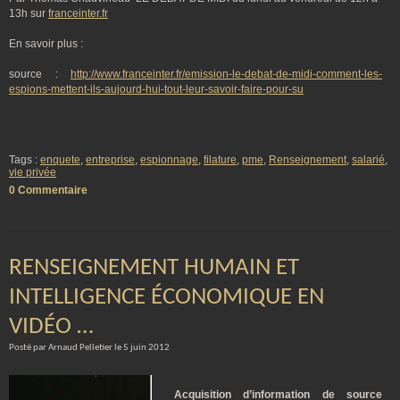
13h sur
franceinter.fr
En savoir plus :
source :
http://www.franceinter.fr/emission-le-debat-de-midi-comment-les-
espions-mettent-ils-aujourd-hui-tout-leur-savoir-faire-pour-su
Tags :
enquete
,
entreprise
,
espionnage
,
filature
,
pme
,
Renseignement
,
salarié
,
vie privée
0 Commentaire
RENSEIGNEMENT HUMAIN ET
INTELLIGENCE ÉCONOMIQUE EN
VIDÉO …
Posté par Arnaud Pelletier le 5 juin 2012
Acquisition d’information de source