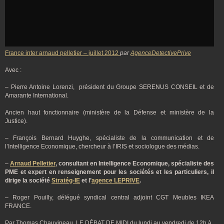
France inter arnaud pelletier – juillet 2012
par
AgenceDetectivePrive
Avec :
– Pierre Antoine Lorenzi, président du Groupe SERENUS CONSEIL et de
Amarante International.
Ancien haut fonctionnaire (ministère de la Défense et ministère de la
Justice).
– François Bernard Huyghe, spécialiste de la communication et de
l’Intelligence Economique, chercheur à l’IRIS et sociologue des médias.
–
Arnaud Pelletier
, consultant en Intelligence Economique, spécialiste des
PME et expert en renseignement pour les sociétés et les particuliers, il
dirige la société
Stratég-IE
et l’
agence LEPRIVE
.
– Roger Pouilly, délégué syndical central adjoint CGT Meubles IKEA
FRANCE.
Par Thomas Chauvineau LE DÉBAT DE MIDI du lundi au vendredi de 12h à