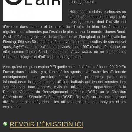
renseignement…
Héros pour certains, barbouzes ou
taupes pour d’autres, les agents de
renseignement, dont l’activité est
d’évoluer dans l’ombre et le secret, font l’objet de bien des fantasmes,
régulièrement alimentés par l’espion le plus connu du monde : James Bond.
Or, si le célèbre agent secret britannique, né de l’imagination de l’écrivain Ian
Fleming, fête ses 50 ans de cinéma, avec la sortie en salles de son nouvel
opus,
Skyfall
, dans la réalité des services, aucun 007 n’existe. Personne, en
effet, comme James Bond, ne roule en
Aston Martin
ou ne combine les
casquettes d’agent et d’officier de renseignement.
Alors qu’est-ce qu’un espion ? Et quelle est la réalité du métier en 2012 ? En
France, dans les faits, il y a, d’un côté, les agents, et de l’autre, les officiers de
renseignement. Les premiers fournissent à proprement parler des
informations à la demande des officiers traitants qui les ont recrutés. Les
seconds sont fonctionnaires, civils ou militaires, et appartiennent à la
Direction Centrale du Renseignement Intérieur (DCRI) ou la Direction
Générale de la Sécurité Extérieure (DGSE). Recrutés sur concours, ils sont
divisés en trois catégories : les officiers traitants, les analystes et les
exploitants.
REVOIR L’ÉMISSION ICI