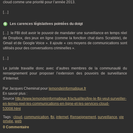
cloud comme une priorité pour l’année 2013.
[…]
Les carences législatives pointées du doigt
[…] le FBI doit avoir le pouvoir de mandater une surveillance en temps réel
de Dropbox, des jeux en ligne (comme la fonction chat dans Scrabble), de
Gmail et de Google Voice ». Il ajoute « ces moyens de communications sont
utilisés pour des conversations criminelles ».
[…]
Le juriste travaille donc avec d’autres membres de la communauté du
renseignement pour proposer l’extension des pouvoirs de surveillance
d’Internet.
Par Jacques Cheminat pour
lemondeinformatique.fr
En savoir plus :
Source
http://www.lemondeinformatique.fr/actualites/lire-le-fbi-veut-surveiller-
en-temps-reel-les-communications-en-ligne-et-les-services-cloud-
53008.html
Tags :
cloud
,
communication
,
fbi
,
internet
,
Renseignement
,
surveillance
,
vie
privée
,
web
0 Commentaire