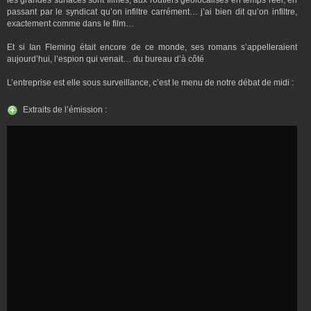
les grandes surfaces sont filmés, aux routiers géolocalisés en temps réel, en
passant par le syndicat qu’on infiltre carrément… j’ai bien dit qu’on infiltre,
exactement comme dans le film…
Et si Ian Fleming était encore de ce monde, ses romans s’appelleraient
aujourd’hui, l’espion qui venait… du bureau d’à côté
L’entreprise est elle sous surveillance, c’est le menu de notre débat de midi :
Extraits de l’émission :