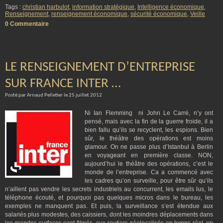
Tags :
christian harbulot
,
information stratégique
,
Intelligence économique
,
Renseignement
,
renseignement économique
,
sécurité économique
,
Veille
0 Commentaire
LE RENSEIGNEMENT D’ENTREPRISE
SUR FRANCE INTER …
Posté par Arnaud Pelletier le 25 juillet 2012
Ni Ian Flemming ni John Le Carré, n’y ont
pensé, mais avec la fin de la guerre froide, il a
bien fallu qu’ils se recyclent, les espions. Bien
sûr, le théâtre des opérations est moins
glamour. On ne passe plus d’Istanbul à Berlin
en voyageant en première classe. NON,
aujourd’hui le théâtre des opérations, c’est le
monde de l’entreprise. Ca a commencé avec
les cadres qu’on surveille, pour être sûr qu’ils
n’aillent pas vendre les secrets industriels au concurrent, les emails lus, le
téléphone écouté, et pourquoi pas quelques micros dans le bureau, les
exemples ne manquent pas. Et puis, la surveillance s’est étendue aux
salariés plus modestes, des caissiers, dont les moindres déplacements dans