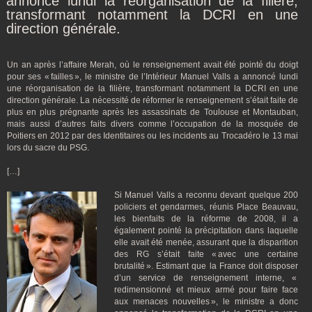
annoncé lundi la réorganisation de la filière,
transformant notamment la DCRI en une
direction générale.
Un an après l’affaire Merah, où le renseignement avait été pointé du doigt
pour ses « failles », le ministre de l’Intérieur Manuel Valls a annoncé lundi
une réorganisation de la filière, transformant notamment la DCRI en une
direction générale. La nécessité de réformer le renseignement s’était faite de
plus en plus prégnante après les assassinats de Toulouse et Montauban,
mais aussi d’autres faits divers comme l’occupation de la mosquée de
Poitiers en 2012 par des Identitaires ou les incidents au Trocadéro le 13 mai
lors du sacre du PSG.
[…]
Si Manuel Valls a reconnu devant quelque 200
policiers et gendarmes, réunis Place Beauvau,
les bienfaits de la réforme de 2008, il a
également pointé la précipitation dans laquelle
elle avait été menée, assurant que la disparition
des RG s’était faite « avec une certaine
brutalité ». Estimant que la France doit disposer
d’un service de renseignement interne, «
redimensionné et mieux armé pour faire face
aux menaces nouvelles », le ministre a donc