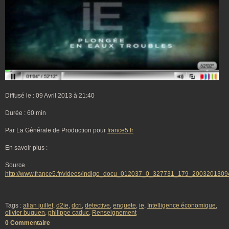
Diffusé le : 09 Avril 2013 à 21:40
Durée : 60 min
Par La Générale de Production pour
france5.fr
En savoir plus :
Source
http://www.france5.fr/videos/indigo_docu_012037_0_327731_179_200320130
Tags :
alian juillet
,
d2ie
,
dcri
,
detective
,
enquete
,
ie
,
Intelligence économique
,
olivier buquen
,
philippe caduc
,
Renseignement
0 Commentaire