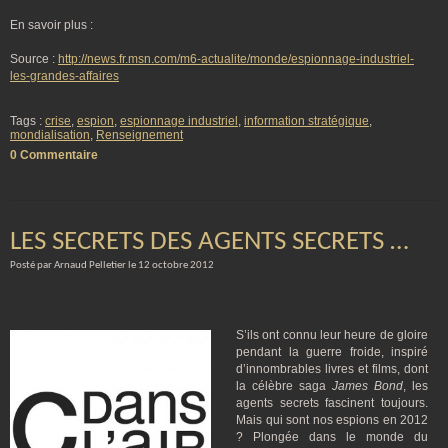
En savoir plus :
Source :
http://news.fr.msn.com/m6-actualite/monde/espionnage-industriel-
les-grandes-affaires
Tags :
crise
,
espion
,
espionnage industriel
,
information stratégique
,
mondialisation
,
Renseignement
0 Commentaire
LES SECRETS DES AGENTS SECRETS …
Posté par Arnaud Pelletier le 12 octobre 2012
S’ils ont connu leur heure de gloire
pendant la guerre froide, inspiré
d’innombrables livres et films, dont
la célèbre saga
James Bond
, les
agents secrets fascinent toujours.
Mais qui sont nos espions en 2012
? Plongée dans le monde du