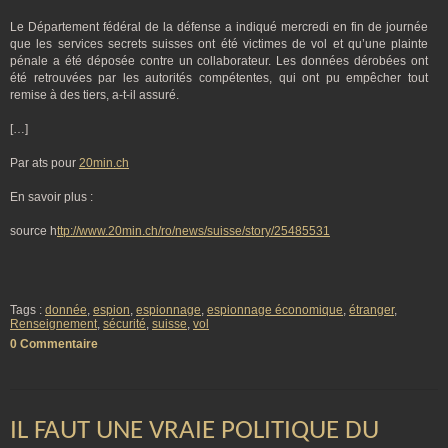
Le Département fédéral de la défense a indiqué mercredi en fin de journée
que les services secrets suisses ont été victimes de vol et qu’une plainte
pénale a été déposée contre un collaborateur. Les données dérobées ont
été retrouvées par les autorités compétentes, qui ont pu empêcher tout
remise à des tiers, a-t-il assuré.
[…]
Par ats pour
20min.ch
En savoir plus :
source h
ttp://www.20min.ch/ro/news/suisse/story/25485531
Tags :
donnée
,
espion
,
espionnage
,
espionnage économique
,
étranger
,
Renseignement
,
sécurité
,
suisse
,
vol
0 Commentaire
IL FAUT UNE VRAIE POLITIQUE DU