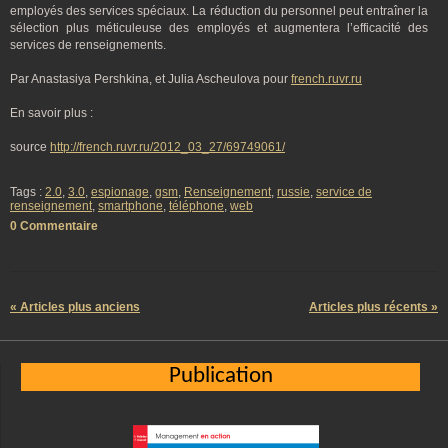
employés des services spéciaux. La réduction du personnel peut entraîner la
sélection plus méticuleuse des employés et augmentera l’efficacité des
services de renseignements.
Par Anastasiya Pershkina, et Julia Ascheulova pour
french.ruvr.ru
En savoir plus :
source
http://french.ruvr.ru/2012_03_27/69749061/
Tags :
2.0
,
3.0
,
espionage
,
gsm
,
Renseignement
,
russie
,
service de
renseignement
,
smartphone
,
téléphone
,
web
0 Commentaire
« Articles plus anciens
Articles plus récents »
Publication