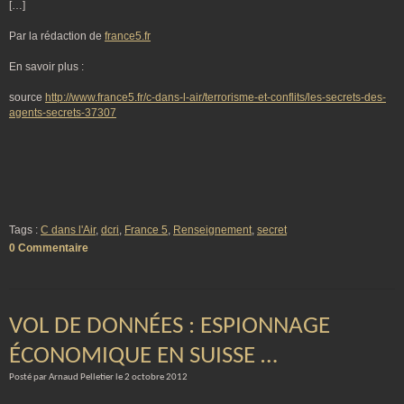
[…]
Par la rédaction de
france5.fr
En savoir plus :
source
http://www.france5.fr/c-dans-l-air/terrorisme-et-conflits/les-secrets-des-
agents-secrets-37307
Tags :
C dans l'Air
,
dcri
,
France 5
,
Renseignement
,
secret
0 Commentaire
VOL DE DONNÉES : ESPIONNAGE
ÉCONOMIQUE EN SUISSE …
Posté par Arnaud Pelletier le 2 octobre 2012