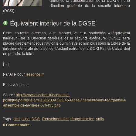
annoncé la transformation de la DCRI en une
direction générale de la sécurité intérieure
(DGSI).
Équivalent intérieur de la DGSE
Cette nouvelle direction, que Manuel Valls a souhaitée « l’équivalent
intérieur » de la Direction générale de la sécurité extérieure (DGSE), sera
placée directement sous l’autorité du ministre et non plus sous la tutelle de la
direction générale de la police. L’actuel patron de la DCRI Patrick Calvar doit
en prendre la tête.
[…]
Par AFP pour
lesechos.fr
En savoir plus :
Source
http://www.lesechos.fr/economie-
politique/politique/actu/0202834326045-renseignement-valls-reorganise-l-
ensemble-de-la-filiere-576493.php
Tags :
dcri
,
dgse
,
DGSI
,
Renseignement
,
réorganisation
,
valls
0 Commentaire