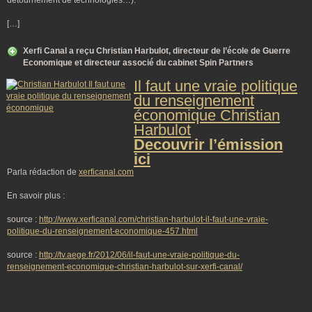
détournement de technologies…).
[…]
Xerfi Canal a reçu Christian Harbulot, directeur de l’école de Guerre
Economique et directeur associé du cabinet Spin Partners
Il faut une vraie politique
du renseignement
économique Christian
Harbulot
Decouvrir l’émission
ici
Parla rédaction de
xerficanal.com
En savoir plus :
source :
http://www.xerficanal.com/christian-harbulot-il-faut-une-vraie-
politique-du-renseignement-economique-457.html
source :
http://tv.aege.fr/2012/06/il-faut-une-vraie-politique-du-
renseignement-economique-christian-harbulot-sur-xerfi-canal/