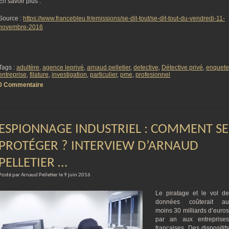
En savoir plus :
Source :
https://www.francebleu.fr/emissions/se-dit-tout/se-dit-tout-du-vendredi-11-
novembre-2016
Tags :
adultère
,
agence leprivé
,
arnaud pelletier
,
detective
,
Détective privé
,
enquete
entreprise
,
filature
,
investigation
,
particulier
,
pme
,
profesionnel
0 Commentaire
ESPIONNAGE INDUSTRIEL : COMMENT SE
PROTÉGER ? INTERVIEW D’ARNAUD
PELLETIER …
Posté par Arnaud Pelletier le 9 juin 2016
Le piratage et le vol de
données coûterait au
moins 30 milliards d’euros
par an aux entreprises
françaises. Des dispositifs