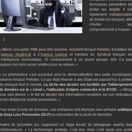
techniques permettent de
limiter les dégâts. Il est
également indispensable
de former les équipes, afin
d’éviter les
comportements à risques.
[…]
« Même une petite PME peut être touchée, renchérit Arnaud Pelletier, fondateur de
’
agence Stratég-IE
& L’
Agence Leprivé
et membre du Syndicat français d
l’intelligence économique. Et contrairement à un grand groupe, elle n’a pas
toujours les reins assez solides pour se relever. »
« Le phénomène s’est accentué avec la démocratisation des outils numériques,
observe Arnaud Pelletier. Ce qui était réservé à des États est aujourd’hui à portée
de presque tout le monde.
La tâche des pirates est facilitée par l’hébergemen
de données sur le « cloud », l’utilisation d’objets connectés et le BYOD
– « Brin
your own device », le fait de stocker des informations sensibles sur son ordinateur
et son téléphone mobile personnels. »
Pour éviter la fuite de données, une entreprise doit déployer une véritable
politique
de Data Loss Prevention (DLP)
ou prévention de la perte de données.
Autant de procédés qui supposent un large travail de pédagogie auprès des
collaborateurs. « La technologie protège, c’est vrai, mais c’est aussi une porte