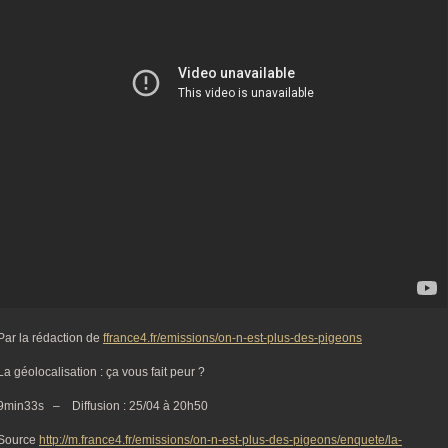
Par la rédaction de
f
france4.fr/emissions/on-n-est-plus-des-pigeons
La géolocalisation : ça vous fait peur ?
9min33s – Diffusion :
25/04 à 20h50
Source
http://m.france4.fr/emissions/on-n-est-plus-des-pigeons/enquete/la-