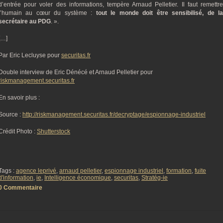
d’entrée pour voler des informations, tempère Arnaud Pelletier. Il faut remettre
l’humain au cœur du système :
tout le monde doit être sensibilisé, de l
secrétaire au PDG
. ».
[…]
Par Eric Lecluyse pour
securitas.fr
Double interview de Eric Dénécé et Arnaud Pelletier pour
riskmanagement.securitas.fr
En savoir plus :
Source :
http://riskmanagement.securitas.fr/decryptage/espionnage-industriel
Crédit Photo :
Shutterstock
Tags :
agence leprivé
,
arnaud pelletier
,
espionnage industriel
,
formation
,
fuite
d'information
,
ie
,
Intelligence économique
,
securitas
,
Stratég-ie
0 Commentaire