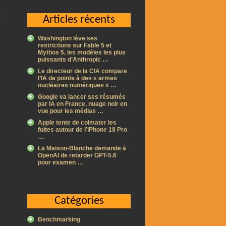
Articles récents
Washington lève ses
restrictions sur Fable 5 et
Mythos 5, les modèles les plus
puissants d’Anthropic …
Le directeur de la CIA compare
l’IA de pointe à des « armes
nucléaires numériques » …
e
Google va lancer ses résumés
par IA en France, nuage noir en
vue pour les médias …
Apple tente de colmater les
fuites autour de l’iPhone 18 Pro
…
t
La Maison-Blanche demande à
g
OpenAI de retarder GPT-5.6
pour examen …
Catégories
Benchmarking