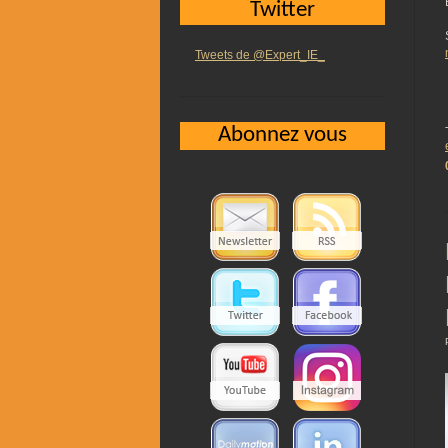
Twitter
Tweets de @Expert_IE_
Abonnez vous