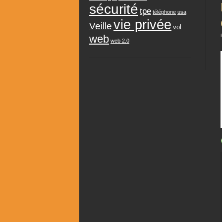
sécurité
tpe
téléphone
usa
vie privée
Veille
vol
web
web 2.0