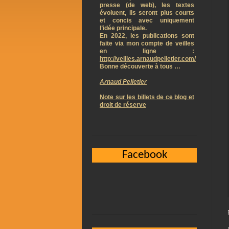
presse (de web), les textes
évoluent, ils seront plus courts
et concis avec uniquement
l’idée principale.
En 2022, les publications sont
faite via mon compte de veilles
en ligne :
http://veilles.arnaudpelletier.com/
Bonne découverte à tous …
Arnaud Pelletier
Note sur les billets de ce blog et
droit de réserve
Facebook