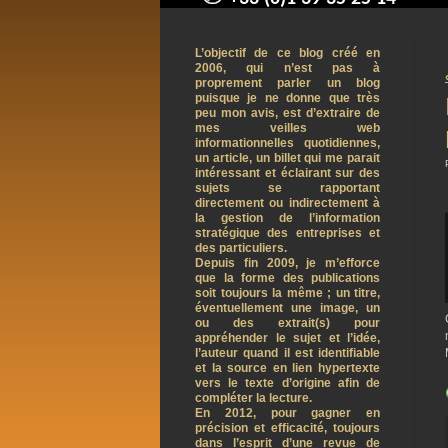
contact@arnaudpelletier.co
L’objectif de ce blog créé en
2006, qui n’est pas à
proprement parler un blog
puisque je ne donne que très
peu mon avis, est d’extraire de
mes veilles web
informationnelles quotidiennes,
un article, un billet qui me parait
intéressant et éclairant sur des
sujets se rapportant
directement ou indirectement à
la gestion de l’information
stratégique des entreprises et
des particuliers.
Depuis fin 2009, je m’efforce
que la forme des publications
soit toujours la même ; un titre,
éventuellement une image, un
ou des extrait(s) pour
appréhender le sujet et l’idée,
l’auteur quand il est identifiable
et la source en lien hypertexte
vers le texte d’origine afin de
compléter la lecture.
En 2012, pour gagner en
précision et efficacité, toujours
dans l’esprit d’une revue de