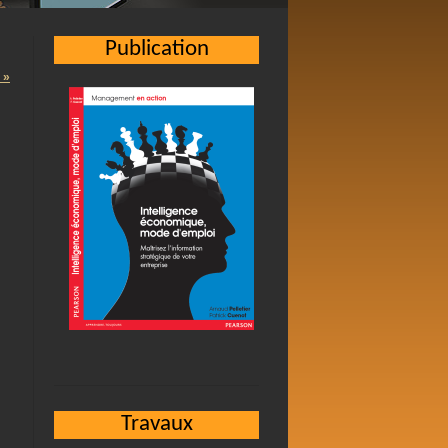
Publication
 »
Travaux