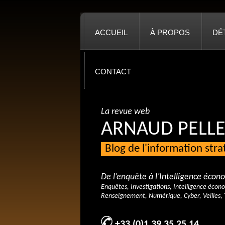
ACCUEIL
À PROPOS
DÉ
CONTACT
La revue web
ARNAUD PELLE
Blog de l'information str
De l’enquête à l’Intelligence éco
Enquêtes, Investigations, Intelligence écon
Renseignement, Numérique, Cyber, Veilles, 
+33 (0)1 39 35 25 14