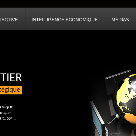
TECTIVE
INTELLIGENCE ÉCONOMIQUE
MÉDIAS
TIER
atégique
nomique
omique,
TIC, SSI …