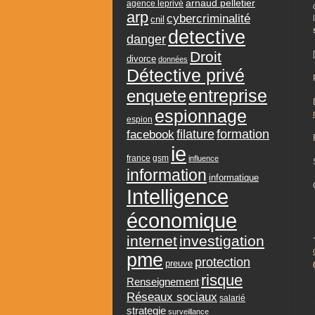
arnaud pelletier
agence leprivé
arp
cybercriminalité
cnil
detective
danger
Droit
divorce
données
Détective privé
entreprise
enquete
espionnage
espion
formation
facebook
filature
ie
france
gsm
influence
information
informatique
Intelligence
économique
internet
investigation
pme
protection
preuve
risque
Renseignement
Réseaux sociaux
salarié
strategie
surveillance