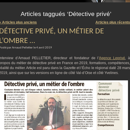
m
Articles taggués ‘Détective privé’
« Articles plus anciens
Articles plus récents
DÉTECTIVE PRIVÉ, UN MÉTIER DE
L’OMBRE …
Posté par Arnaud Pelletier le 4 avril 2019
Interview d’Arnaud PELLETIER, directeur et fondateur de l’
Agence Leprivé
, 
propos du métier de détective privé en France en 2019, formations, compétences,
réalité du métier. Article est paru dans la Gazette et l’Écho le régional daté 28 mars
2019, ainsi que sur les versions en ligne de côté Val-d’Oise et côté Yvelines.