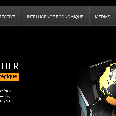
TECTIVE
INTELLIGENCE ÉCONOMIQUE
MÉDIAS
TIER
atégique
nomique
omique,
TIC, SSI …