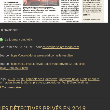
En savoir plus :
Le journal complet ici
.
Par Catherine BARBEROT pour
cotevaldoise.pressedd.com
Source :
https://cotevaldoise.pressedd.com/site/resultswf
Source :
https://actu.fr/societe/val-doise-vous-deveniez-detective-
prive_22841597.html
Tags :
2019
,
78
,
95
,
compétences
,
detective
,
Détective privé
,
Droit
,
enquete
,
formation
,
investigations
,
preuves
,
procédures
,
Val D'Oise
,
Yvelines
0 Commentaire
LES DÉTECTIVES PRIVÉS EN 2019,