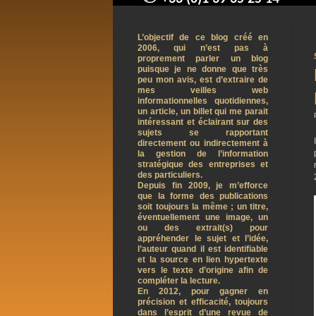
contact@arnaudpelletier.co
L’objectif de ce blog créé en
2006, qui n’est pas à
proprement parler un blog
puisque je ne donne que très
peu mon avis, est d’extraire de
mes veilles web
informationnelles quotidiennes,
un article, un billet qui me parait
intéressant et éclairant sur des
sujets se rapportant
directement ou indirectement à
la gestion de l’information
stratégique des entreprises et
des particuliers.
Depuis fin 2009, je m’efforce
que la forme des publications
soit toujours la même ; un titre,
éventuellement une image, un
ou des extrait(s) pour
appréhender le sujet et l’idée,
l’auteur quand il est identifiable
et la source en lien hypertexte
vers le texte d’origine afin de
compléter la lecture.
En 2012, pour gagner en
précision et efficacité, toujours
dans l’esprit d’une revue de