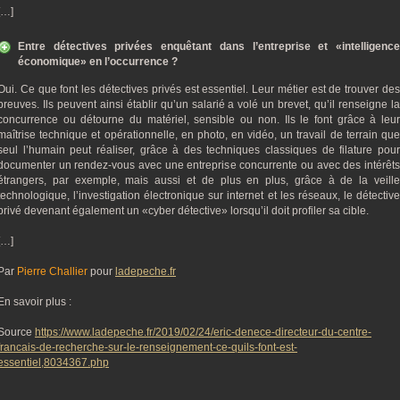
[…]
Entre détectives privées enquêtant dans l’entreprise et «intelligence
économique» en l’occurrence ?
Oui. Ce que font les détectives privés est essentiel. Leur métier est de trouver des
preuves. Ils peuvent ainsi établir qu’un salarié a volé un brevet, qu’il renseigne la
concurrence ou détourne du matériel, sensible ou non. Ils le font grâce à leur
maîtrise technique et opérationnelle, en photo, en vidéo, un travail de terrain que
seul l’humain peut réaliser, grâce à des techniques classiques de filature pour
documenter un rendez-vous avec une entreprise concurrente ou avec des intérêts
étrangers, par exemple, mais aussi et de plus en plus, grâce à de la veille
technologique, l’investigation électronique sur internet et les réseaux, le détective
privé devenant également un «cyber détective» lorsqu’il doit profiler sa cible.
[…]
Par
Pierre Challier
pour
ladepeche.fr
En savoir plus :
Source
https://www.ladepeche.fr/2019/02/24/eric-denece-directeur-du-centre-
francais-de-recherche-sur-le-renseignement-ce-quils-font-est-
essentiel,8034367.php