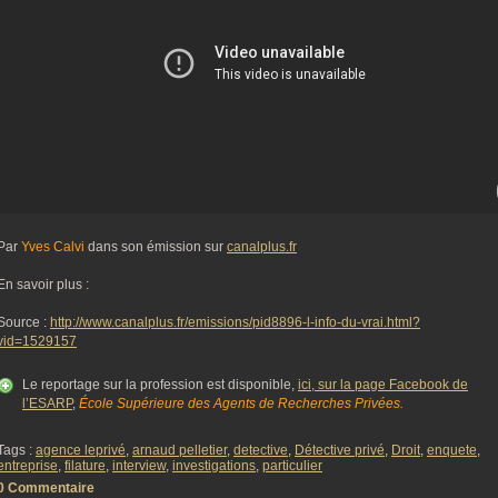
Par
Yves Calvi
dans son émission sur
canalplus.fr
En savoir plus :
Source :
http://www.canalplus.fr/emissions/pid8896-l-info-du-vrai.html?
vid=1529157
Le reportage sur la profession est disponible,
ici, sur la page Facebook de
l’ESARP
,
École Supérieure des Agents de Recherches Privées.
Tags :
agence leprivé
,
arnaud pelletier
,
detective
,
Détective privé
,
Droit
,
enquete
,
entreprise
,
filature
,
interview
,
investigations
,
particulier
0 Commentaire