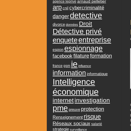
arnaud pelletier
agence leprivé
arp
cybercriminalité
cnil
detective
danger
Droit
divorce
données
Détective privé
entreprise
enquete
espionnage
espion
formation
facebook
filature
ie
france
gsm
influence
information
informatique
Intelligence
économique
internet
investigation
pme
protection
preuve
risque
Renseignement
Réseaux sociaux
salarié
strategie
surveillance