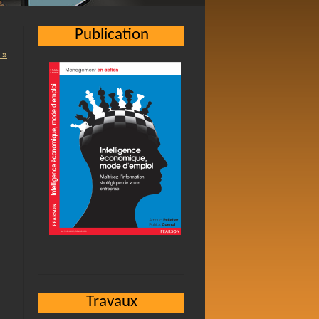
Publication
 »
à
Travaux