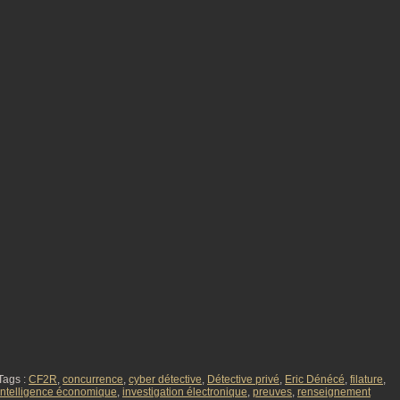
Tags :
CF2R
,
concurrence
,
cyber détective
,
Détective privé
,
Eric Dénécé
,
filature
,
Intelligence économique
,
investigation électronique
,
preuves
,
renseignement