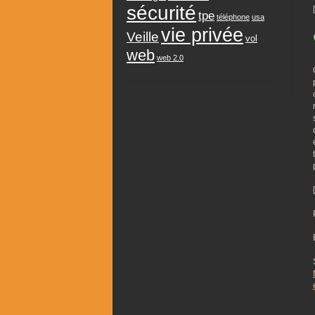
sécurité
tpe
téléphone
usa
vie privée
Veille
vol
web
web 2.0