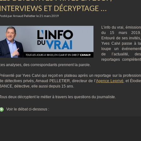
INTERVIEWS ET DÉCRYPTAGE …
Posté par Arnaud Pelletier le 21 mars 2019
L’info du vrai, émission
du 15 mars 2019.
Entouré de ses invités,
Yves Calvi passe à la
loupe un événement
de l’actualité, des
reportages complètent
ces analyses, des correspondants prennent la parole.
Présenté par Yves Calvi qui reçoit en plateau après un reportage sur la profession
de détectives privés, Arnaud PELLETIER, directeur de l’
Agence Leprivé
, et Élodie
BANCE, détective, elle aussi depuis 15 ans.
Tous deux décryptent le métier à travers les questions du journaliste.
Voir le débat ci-dessous :