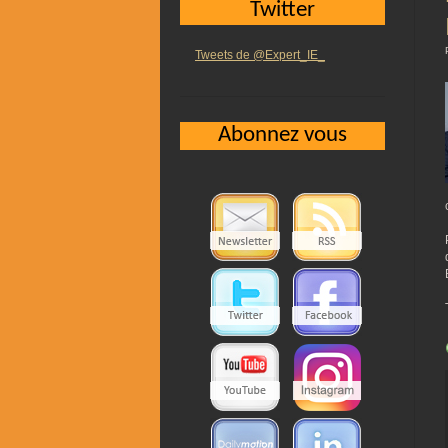
Twitter
Tweets de @Expert_IE_
Abonnez vous